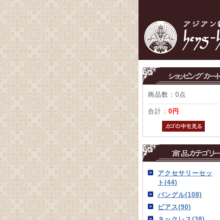
商品数：0点
合計：
0円
アクセサリーセッ
ト(44)
バングル(108)
ピアス(90)
ネックレス(38)