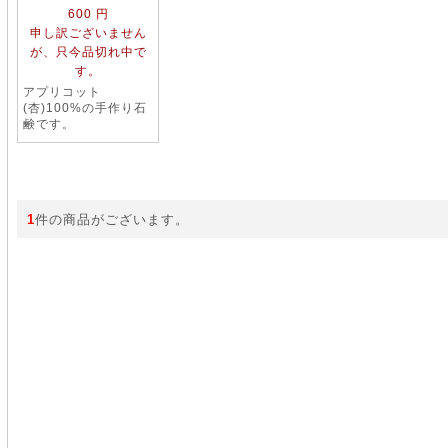
600 円
申し訳ございません
が、只今品切れ中で
す。
アプリコット
(杏)100%の手作り石
鹸です。
1
件の商品がございます。