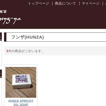
トップページ
商品について
マイページ
│
│
│
フンザ(HUNZA)
1
件の商品がございます。
HUNZA APRICOT
OIL SOAP