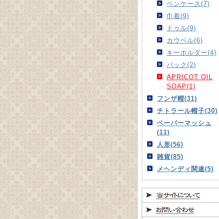
ペンケース(7)
巾着(9)
ドゥル(9)
カウベル(6)
キーホルダー(4)
バック(2)
APRICOT OIL
SOAP(1)
フンザ帽(31)
チトラール帽子(30)
ペーパーマッシュ
(11)
人形(56)
雑貨(85)
メヘンディ関連(5)