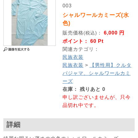
003
シャルワールカミーズ(水
色)
販売価格
：
6,000 円
(税込)
ポイント： 60 Pt
関連カテゴリ：
民族衣装
民族衣装
>
【男性用】クルタ
パジャマ、シャルワールカミ
ーズ
在庫：
残りあと
0
申し訳ございませんが、只今
品切れ中です。
詳細