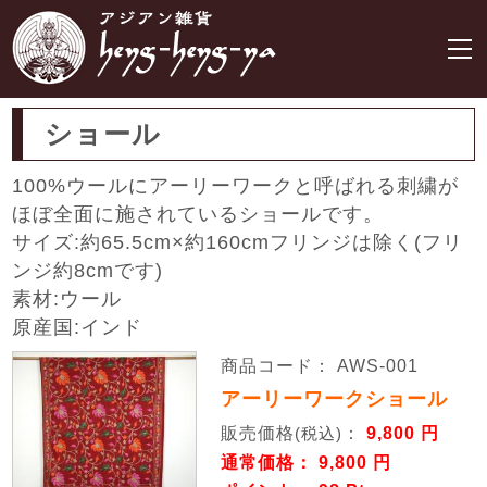
ショール
100%ウールにアーリーワークと呼ばれる刺繍が
ほぼ全面に施されているショールです。
サイズ:約65.5cm×約160cmフリンジは除く(フリ
ンジ約8cmです)
素材:ウール
原産国:インド
商品コード： AWS-001
アーリーワークショール
販売価格
：
9,800 円
(税込)
通常価格： 9,800 円