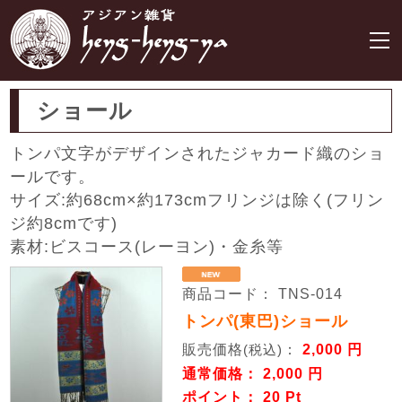
ショール
トンパ文字がデザインされたジャカード織のショ
ールです。
サイズ:約68cm×約173cmフリンジは除く(フリン
ジ約8cmです)
素材:ビスコース(レーヨン)・金糸等
商品コード： TNS-014
トンパ(東巴)ショール
販売価格
：
2,000 円
(税込)
通常価格： 2,000 円
ポイント： 20 Pt