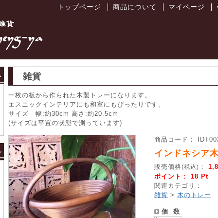
トップページ
商品について
マイページ
│
│
│
雑貨
一枚の板から作られた木製トレーになります。
エスニックインテリアにも和室にもぴったりです。
サイズ 幅:約30cm 高さ:約20.5cm
(サイズは平置の状態で測っています)
商品コード： IDT00
インドネシア
販売価格
：
1,
(税込)
ポイント： 18 Pt
関連カテゴリ：
雑貨
>
木のトレー
個 数