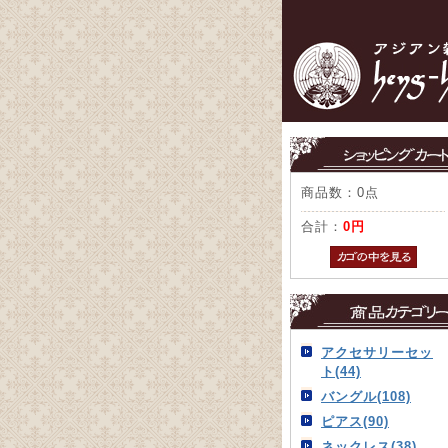
商品数：0点
合計：
0円
アクセサリーセッ
ト(44)
バングル(108)
ピアス(90)
ネックレス(38)