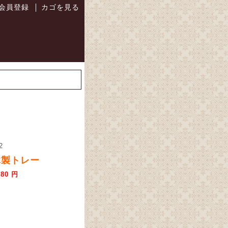
会員登録
カゴを見る
│
2
木製トレー
880 円