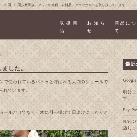
ン、中国、中国少数民族、アジアの雑貨・衣料品、アクセサリーを取り扱っています。
取扱商
お知ら
商品につ
品
せ
て
た。
最近
しました。
Goog
ンで使われているパトゥと呼ばれる大判のショールで
られています。
明け
す。
Pay 
ョールだけでなく、木に引っ掛けて日よけにしたりと
NAGO
店しま