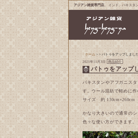
アジアン雑貨専門店
。 インド、パキスタ
ホーム
> > パトゥをアップしまし
2021年11月3日
商品紹介
パトゥをアップ
パキスタンやアフガニスタ
す。ウール混紡で軽めに作
サイズ 約 130cm×260cm
かなり大きいので通常のシ
色々な使い方ができます。