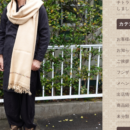
チトラ
しまし
カテ
お客様
お知ら
ご挨拶
フンザ
メヘン
出店情
商品紹
未分類