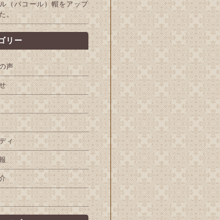
ル（パコール）帽をアップ
た。
ゴリー
の声
せ
ディ
報
介