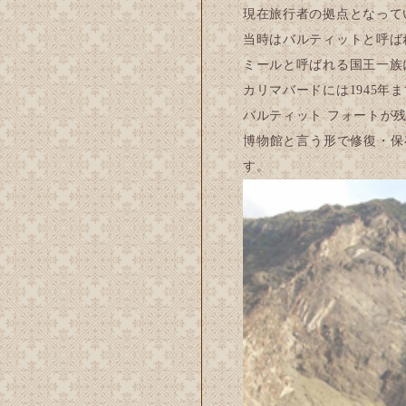
現在旅行者の拠点となって
当時はバルティットと呼ば
ミールと呼ばれる国王一族
カリマバードには1945年
バルティット フォートが
博物館と言う形で修復・保
す。