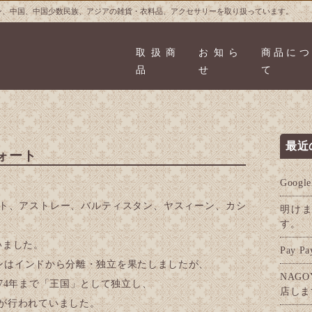
ン、中国、中国少数民族、アジアの雑貨・衣料品、アクセサリーを取り扱っています。
取扱商
お知ら
商品につ
品
せ
て
最近
ォート
Goog
ト、アストレー、バルティスタン、ヤスィーン、カシ
明け
す。
いました。
Pay 
スタンはインドから分離・独立を果たしましたが、
NAGO
74年まで「王国」として独立し、
店しま
が行われていました。