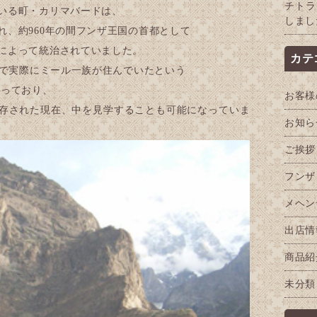
チトラ
いる町・カリマバードは、
しまし
れ、約960年の間フンザ王国の首都として
によって統治されていました。
カテ
まで実際にミール一族が住んでいたという
残っており、
お客様
存された現在、中を見学することも可能になっていま
お知ら
ご挨拶
フンザ
メヘン
出店情
商品紹
未分類