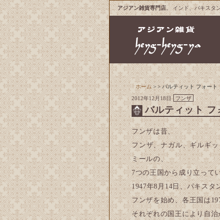
アジアン雑貨専門店
。 インド、パキスタ
ホーム
> > バルティット フォート
2012年12月18日
フンザ
バルティット フ
フンザは昔、
フンザ、ナガル、ギルギッ
ミールの、
7つの王国から成り立って
1947年8月14日、パキ
フンザを始め、各王国は19
それぞれの国王により自治