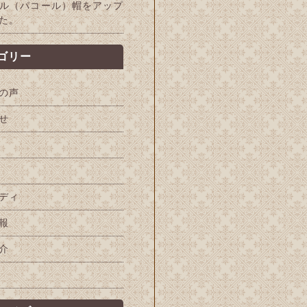
ル（パコール）帽をアップ
た。
ゴリー
の声
せ
ディ
報
介